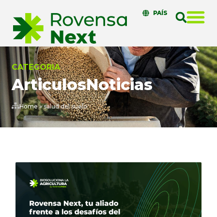
PAÍS
CATEGORIA
Articulos
Noticias
Home
»
salud del suelo