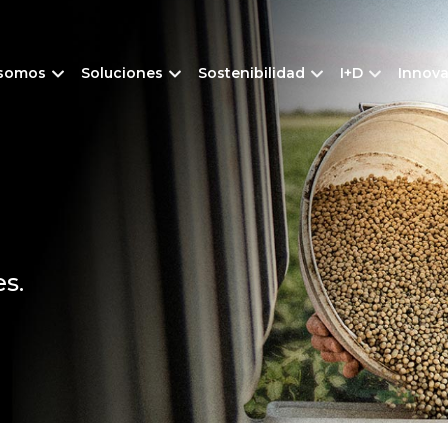
 somos
Soluciones
Sostenibilidad
I+D
Innov
s.