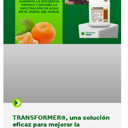
𝗧𝗥𝗔𝗡𝗦𝗙𝗢𝗥𝗠𝗘𝗥®, una solución
eficaz para mejorar la