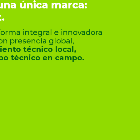
una única marca:
.
orma integral e innovadora
on presencia global,
ento técnico local,
po técnico en campo.