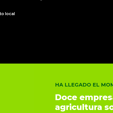
o local
HA LLEGADO EL MO
Doce empresa
agricultura s