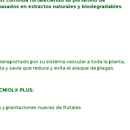
xt continúa fortaleciendo su portafolio de
asados en extractos naturales y biodegradables.
 transportado por su sistema vascular a toda la planta,
ta y savia que reduce y evita el ataque de plagas.
CNIOL
®
PLUS:
 y plantaciones nuevas de frutales.