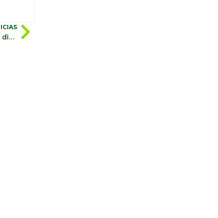
ICIAS
𝗧𝗥𝗔𝗡𝗦𝗙𝗢𝗥𝗠𝗘𝗥®, una solución eficaz para mejorar la distribución de agua en lateralidad y profundidad en el perfil de suelo.