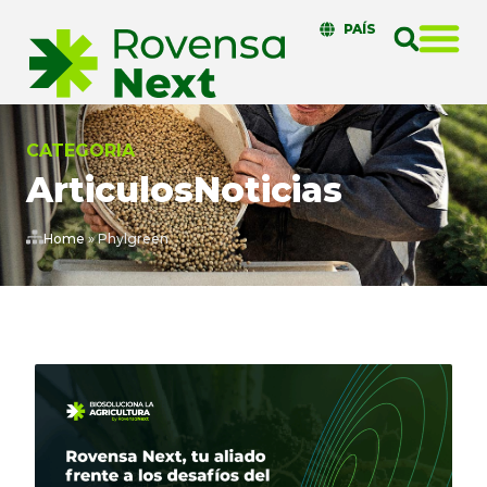
PAÍS
CATEGORIA
Articulos
Noticias
Home
»
Phylgreen