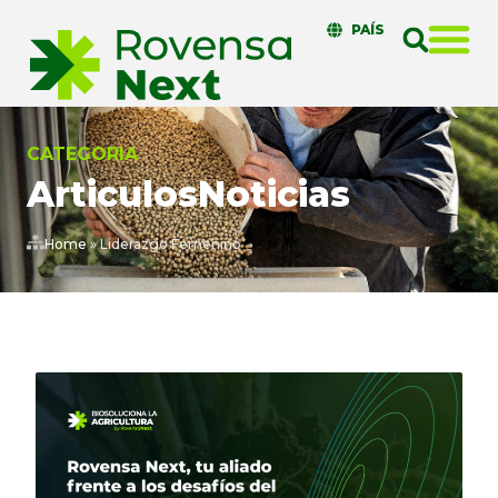
PAÍS
CATEGORIA
Articulos
Noticias
Home
»
Liderazgo Femenino