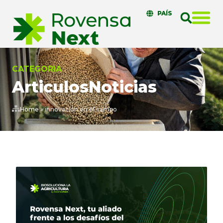
PAÍS
CATEGORIA
Articulos
Noticias
Home
»
innovación en el campo