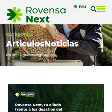
PAÍS
CATEGORIA
Articulos
Noticias
Home
»
biotecnología agrícola