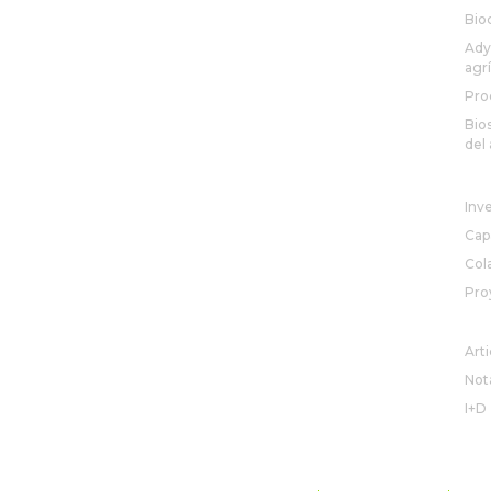
Bio
Ady
agr
Pro
Bio
del 
R&
Inv
Cap
Col
Pro
NO
Arti
Not
I+D