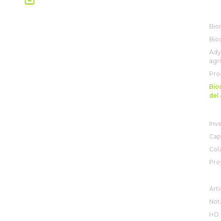
marketinglatam@rovensanext.com
SO
Bio
Bio
Ady
agr
Pro
Bio
del 
R&
Inv
Cap
Col
Pro
NO
Arti
Not
I+D