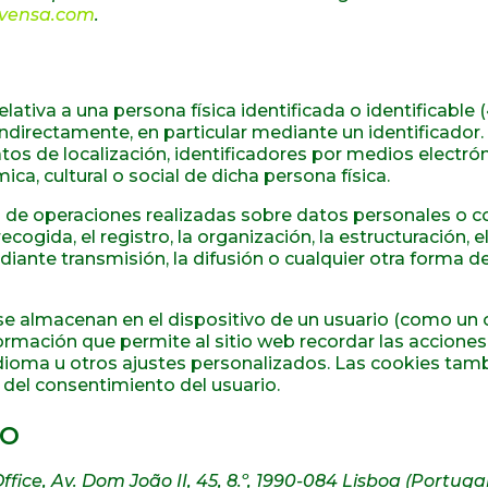
ovensa.com
.
ativa a una persona física identificada o identificable (
 indirectamente, en particular mediante un identificador
tos de localización, identificadores por medios electró
ica, cultural o social de dicha persona física.
o de operaciones realizadas sobre datos personales o 
gida, el registro, la organización, la estructuración, 
ediante transmisión, la difusión o cualquier otra forma d
e almacenan en el dispositivo de un usuario (como un o
ormación que permite al sitio web recordar las acciones 
idioma u otros ajustes personalizados. Las cookies tamb
 del consentimiento del usuario.
to
fice, Av. Dom João II, 45, 8.º, 1990-084 Lisboa (Portugal