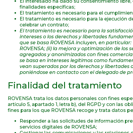
El interesado ha dado su consentimiento libre,
finalidades específicas;
El tratamiento es necesario para el cumplimien
El tratamiento es necesario para la ejecución d
celebrar un contrato;
El tratamiento es necesario para la satisfacci
intereses o los derechos y libertades fundamen
que se basa ROVENSA incluyen, en particular: (
ROVENSA; (ii) la mejora y optimización de los se
agregados y anonimizados con fines comerciales
se basa en intereses legítimos como fundament
vean superados por los derechos y libertades 
poniéndose en contacto con el delegado de pr
Finalidad del tratamiento
ROVENSA trata los datos personales con fines específ
artículo 5, apartado 1, letra b), del RGPD y con las ob
fines para los que ROVENSA recoge y trata datos pers
Responder a las solicitudes de información prese
servicios digitales de ROVENSA;
Gestionar las comunicaciones y las relaciones con