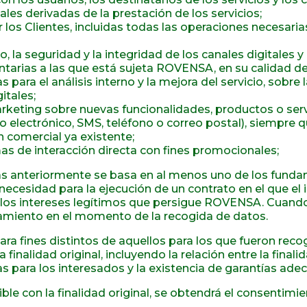
les derivadas de la prestación de los servicios;
r los Clientes, incluidas todas las operaciones necesari
o, la seguridad y la integridad de los canales digitale
ntarias a las que está sujeta ROVENSA, en su calidad d
para el análisis interno y la mejora del servicio, sobr
itales;
keting sobre nuevas funcionalidades, productos o ser
reo electrónico, SMS, teléfono o correo postal), siempre
n comercial ya existente;
mas de interacción directa con fines promocionales;
s anteriormente se basa en al menos uno de los fundame
necesidad para la ejecución de un contrato en el que el
 o los intereses legítimos que persigue ROVENSA. Cuand
ratamiento en el momento de la recogida de datos.
ra fines distintos de aquellos para los que fueron rec
inalidad original, incluyendo la relación entre la finalida
as para los interesados y la existencia de garantías ade
e con la finalidad original, se obtendrá el consentimie