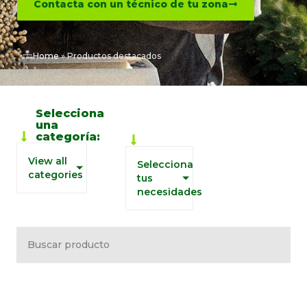
Contacta con un técnico de tu zona
Home
»
Productos destacados
Biosoluciones
Selecciona
por
una
necesidades
categoría:
del agricultor
View all
Selecciona
categories
tus
necesidades