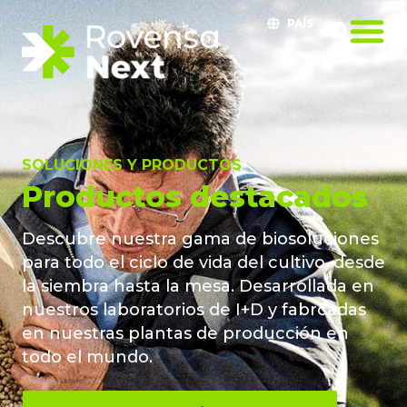
PAÍS
SOLUCIONES Y PRODUCTOS
Productos destacados
Descubre nuestra gama de biosoluciones
para todo el ciclo de vida del cultivo, desde
la siembra hasta la mesa. Desarrollada en
nuestros laboratorios de I+D y fabrcadas
en nuestras plantas de producción en
todo el mundo.