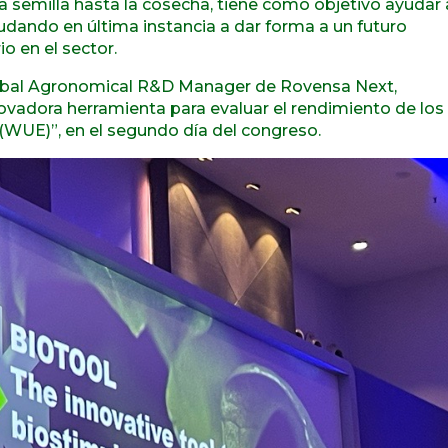
a semilla hasta la cosecha, tiene como objetivo ayudar 
ayudando en última instancia a dar forma a un futuro
o en el sector.
lobal Agronomical R&D Manager de Rovensa Next,
ovadora herramienta para evaluar el rendimiento de los
 (WUE)”, en el segundo día del congreso.