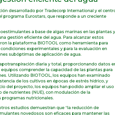
ón desarrollado por Tradecorp International y el centr
del programa Eurostars, que responde a un creciente
ioestimulantes a base de algas marinas en las plantas 
na gestión eficiente del agua. Para alcanzar estos
llaron la plataforma BIOTOOL como herramienta para
n condiciones experimentales y para la evaluación en
iones subóptimas de aplicación de agua.
apotranspiración diaria y total, proporcionando datos e
s equipos comprender la capacidad de las plantas para
ciones. Utilizando BIOTOOL, los equipos han examinado
encia de los cultivos en épocas de estrés hídrico, y
cio del proyecto, los equipos han podido ampliar el uso
so de nutrientes (NUE), con modulación de la
os programas nutricionales.
 otros estudios demuestran que “la reducción de
timulantes novedosos son eficaces para mantener las