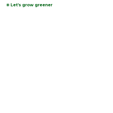
✳️ Let’s grow greener