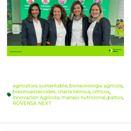
agricultura sustentable
,
biotecnología agrícola
,
brasinoesteroides
,
charla técnica
,
cítricos
,
Innovación Agrícola
,
manejo nutricional
,
paltos
,
ROVENSA NEXT