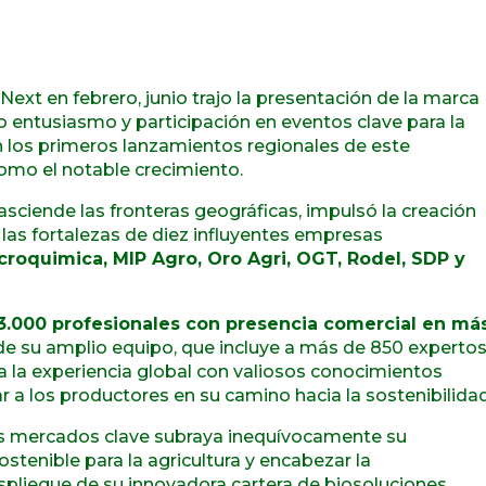
ext en febrero, junio trajo la presentación de la marca
entusiasmo y participación en eventos clave para la
 son los primeros lanzamientos regionales de este
como el notable crecimiento.
asciende las fronteras geográficas, impulsó la creación
las fortalezas de diez influyentes empresas
croquimica, MIP Agro, Oro Agri, OGT, Rodel, SDP y
3.000 profesionales con presencia comercial en má
de su amplio equipo, que incluye a más de 850 experto
la experiencia global con valiosos conocimientos
a los productores en su camino hacia la sostenibilidad
os mercados clave subraya inequívocamente su
stenible para la agricultura y encabezar la
spliegue de su innovadora cartera de biosoluciones.