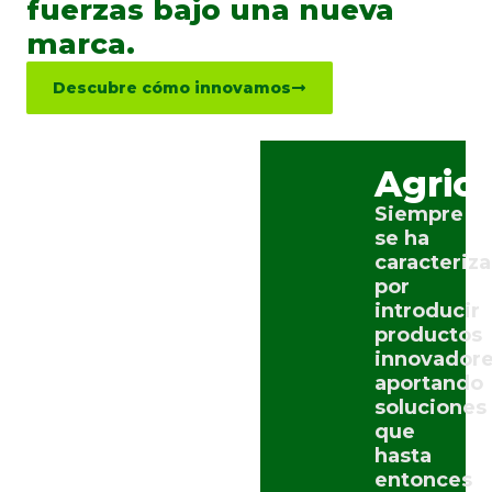
fuerzas bajo una nueva
marca.
Descubre cómo innovamos
Agric
Siempre
se ha
caracteriz
por
introducir
productos
innovadore
aportando
soluciones
que
hasta
entonces