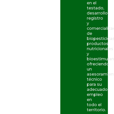
en el
testado,
desarrollo,
registro
y
comercializa
de
biopesticidas
productos
nutricionales
y
bioestimulan
ofreciendo
un
asesoramien
técnico
para su
adecuado
empleo
en
todo el
territorio.